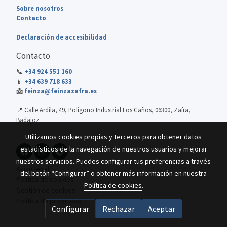
Sobre nosotros
Contacto
Declaración de accesibilidad
Contacto
📞
+34 924 551 160
📱
+34 639 718 633
📩
feinza@feinzazafra.es
📍 Calle Ardila, 49, Polígono Industrial Los Caños, 06300, Zafra,
Badajoz.
Utilizamos cookies propias y terceros para obtener datos
estadísticos de la navegación de nuestros usuarios y mejorar
nuestros servicios. Puedes configurar tus preferencias a través
Aviso legal
del botón “Configurar” o obtener más información en nuestra
Política de cookies
Política de cookies
.
Gestión de cookies
Política de privacidad
Configurar
Rechazar
Aceptar