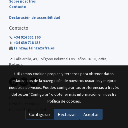
Sobre nosotros
Contacto
Declaración de accesibilidad
Contacto
📞
+34 924 551 160
📱
+34 639 718 633
📩
feinza@feinzazafra.es
📍 Calle Ardila, 49, Polígono Industrial Los Caños, 06300, Zafra,
Badajoz.
Utilizamos cookies propias y terceros para obtener datos
estadísticos de la navegación de nuestros usuarios y mejorar
nuestros servicios. Puedes configurar tus preferencias a través
Aviso legal
del botón “Configurar” o obtener más información en nuestra
Política de cookies
Política de cookies
.
Gestión de cookies
Política de privacidad
Configurar
Rechazar
Aceptar