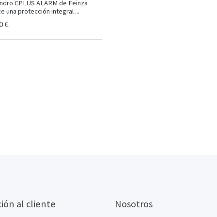
ilindro CPLUS ALARM de Feinza
e una protección integral ...
0 €
ión al cliente
Nosotros