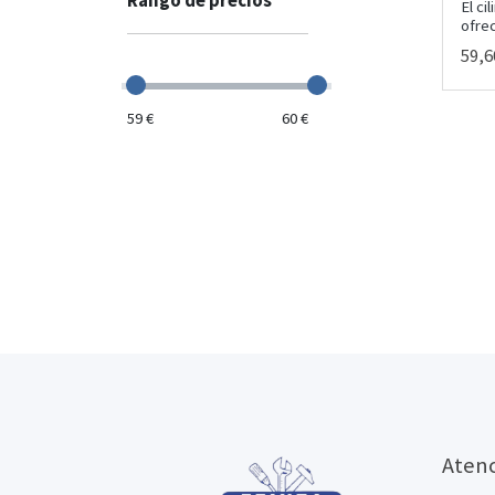
Rango de precios
El c
ofrec
59,6
59 €
60 €
Atenc