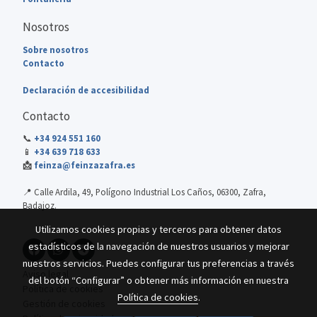
Nosotros
Sobre nosotros
Contacto
Declaración de accesibilidad
Contacto
📞
+34 924 551 160
📱
+34 639 718 633
📩
feinza@feinzazafra.es
📍 Calle Ardila, 49, Polígono Industrial Los Caños, 06300, Zafra,
Badajoz.
Utilizamos cookies propias y terceros para obtener datos
estadísticos de la navegación de nuestros usuarios y mejorar
nuestros servicios. Puedes configurar tus preferencias a través
Aviso legal
del botón “Configurar” o obtener más información en nuestra
Política de cookies
Política de cookies
.
Gestión de cookies